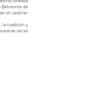
uestros viñedos
en Belmonte de
an el carácter
la tradición y
uestras raíces