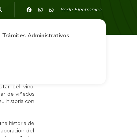
Sede Electrónica
Trámites Administrativos
En esta fecha
za de nuestros
utar del vino.
gar de viñedos
u historia con
na historia de
laboración del