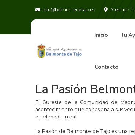
info@belmontedetajo.es
Atención Pú
Inicio
Tu A
Contacto
MARZO | ABRIL Festividad de Semana Santa
Viernes Santo
La Pasión Belmont
El Sureste de la Comunidad de Madrid 
acontecimiento que cohesiona a sus vecin
en el medio rural.
La Pasión de Belmonte de Tajo es una rep