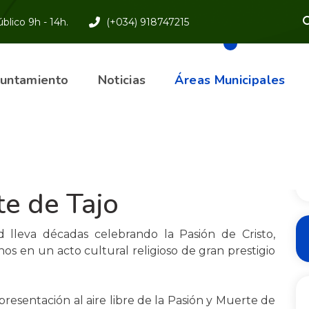
blico 9h - 14h.
(+034) 918747215
yuntamiento
Noticias
Áreas Municipales
 - Representación de la Pasión de Jesucristo-
e de Tajo
lleva décadas celebrando la Pasión de Cristo,
os en un acto cultural religioso de gran prestigio
resentación al aire libre de la Pasión y Muerte de