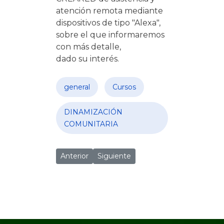
atención remota mediante
dispositivos de tipo "Alexa",
sobre el que informaremos
con más detalle,
dado su interés.
general
Cursos
DINAMIZACIÓN
COMUNITARIA
Artículo anterior: Carnavales 2024
Artículo siguiente: Inauguración del 
Anterior
Siguiente