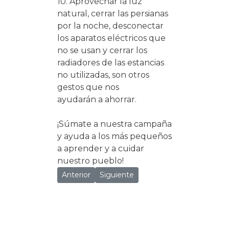
10. Aprovechar la luz
natural, cerrar las persianas
por la noche, desconectar
los aparatos eléctricos que
no se usan y cerrar los
radiadores de las estancias
no utilizadas, son otros
gestos que nos
ayudarán a ahorrar.
¡Súmate a nuestra campaña
y ayuda a los más pequeños
a aprender y a cuidar
nuestro pueblo!
Artículo anterior: La Noche de los Libros 2024
Artículo siguiente: Campaña de conci
Anterior
Siguiente