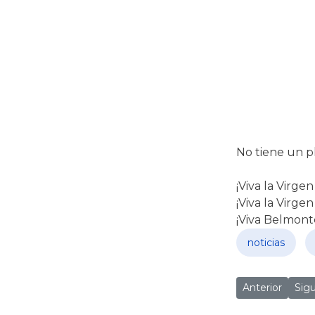
No tiene un p
¡Viva la Virge
¡Viva la Virgen
¡Viva Belmont
noticias
Artículo ante
Artí
Anterior
Sig