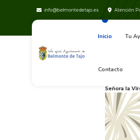
info@belmontedetajo.es
Atención Pú
Inicio
Tu A
Contacto
Del 29 de Ag
Patronales e
Señora la Vir