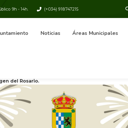
blico 9h - 14h.
(+034) 918747215
yuntamiento
Noticias
Áreas Municipales
osto al 8 de Septiembre, Belmonte de Tajo vive sus
n honor a Nuestra Patrona la Virgen del Socorro y N
gen del Rosario.