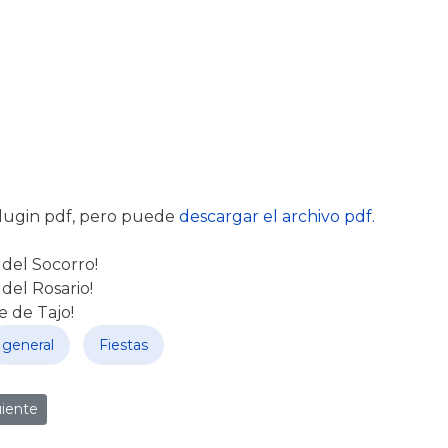
lugin pdf, pero puede
descargar el archivo pdf.
n del Socorro!
 del Rosario!
e de Tajo!
general
Fiestas
rior: 9ª SAN SILVESTRE BELMONTEÑA 2025
culo siguiente: Horario de Verano Autobuses
uiente