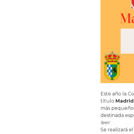
Este año la C
título
Madrid
más pequeños.
destinada es
leer
.
Se realizará e