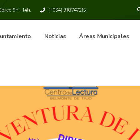
blico 9h - 14h.
(+034) 918747215
yuntamiento
Noticias
Áreas Municipales