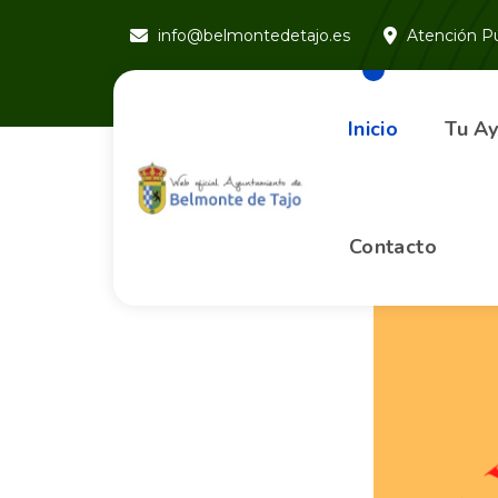
info@belmontedetajo.es
Atención Pú
Inicio
Tu A
Contacto