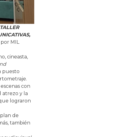
TALLER
NICATIVAS,
 por MIL
o, cineasta,
and
an puesto
rtometraje.
s escenas con
l atrezo y la
 que lograron
 plan de
emás, también