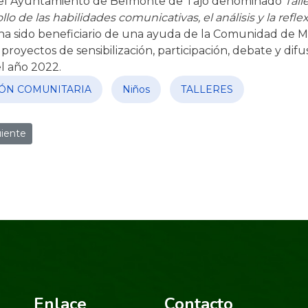
del Ayuntamiento de Belmonte de Tajo denominado
Tall
ollo de las habilidades comunicativas, el análisis y la refl
ha sido beneficiario de una ayuda de la Comunidad de Ma
 proyectos de sensibilización, participación, debate y difu
el año 2022.
ÓN COMUNITARIA
Niños
TALLERES
erior: LA GRABACIÓN DEL CORTOMETRAJE CONTINÚA
ículo siguiente: COMPETICIÓN DE FREESTYLE EN EL CENTRO
uiente
Enlace
Contacto