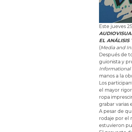
Este jueves 2
AUDIOVISUA
EL ANÁLISIS
(
Media and Inf
Después de to
guionista y pr
Informational 
manos a la ob
Los participan
el mayor rigor 
ropa imprescin
grabar varias 
A pesar de que
rodaje por el
estuvieron pu