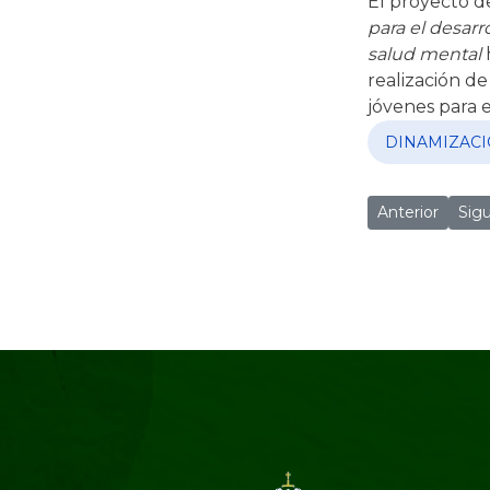
El proyecto 
para el desarr
salud mental
realización de
jóvenes para 
DINAMIZACI
Artículo ant
Art
Anterior
Sig