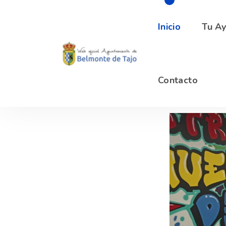
info@belmontedetajo.es
Atención Pú
Inicio
Tu A
Contacto