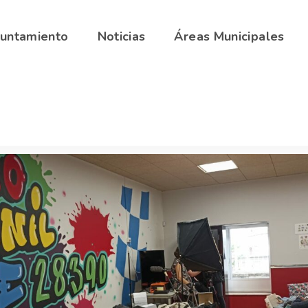
blico 9h - 14h.
(+034) 918747215
yuntamiento
Noticias
Áreas Municipales