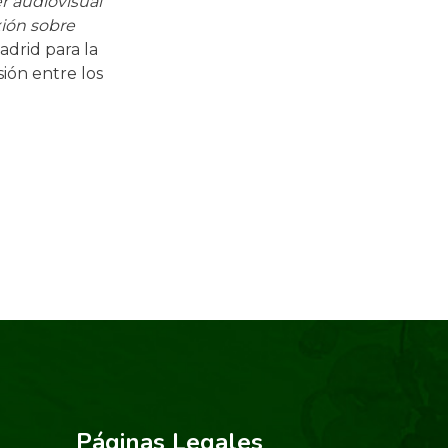
er audiovisual
exión sobre
drid para la
sión entre los
 JUVENIL
Páginas Legales