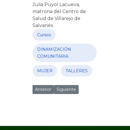
Julia Puyol Lacueva,
matrona del Centro de
Salud de Villarejo de
Salvanés.
Cursos
DINAMIZACIÓN
COMUNITARIA
MUJER
TALLERES
Artículo anterior: ENCUENTROS DE MUJERES
Artículo siguiente: PLAN MAYOR 
Anterior
Siguiente